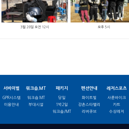
3월 28일 오전 12시
오후 5시
서바이벌
워크숍.MT
패키지
펜션안내
레저스포츠
GPR시스템
워크숍.MT
당일
화이트빌
사륜바이크
이용안내
부대시설
1박2일
강촌스타밸리
카트
워크숍/MT
리버큐브
수상레저