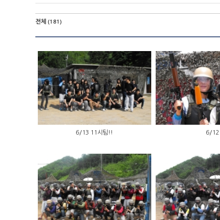
전체
(181)
6/13 11시팀!!
6/12