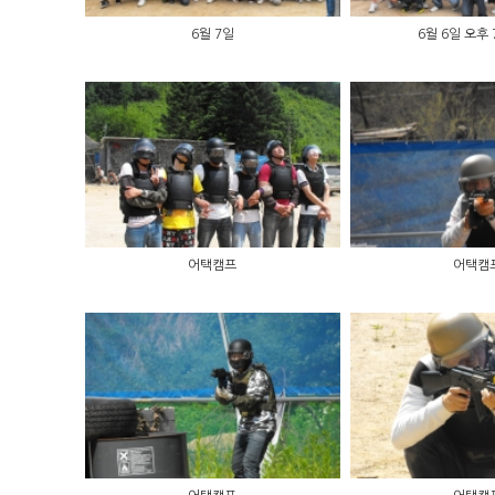
6월 7일
6월 6일 오후 
어택캠프
어택캠