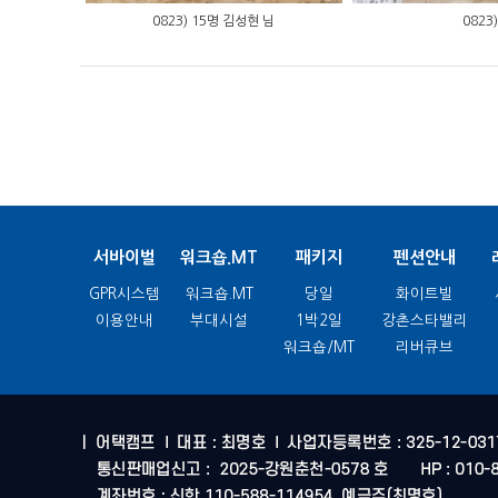
0823) 15명 김성현 님
0823)
서바이벌
워크숍.MT
패키지
펜션안내
GPR시스템
워크숍.MT
당일
화이트빌
이용안내
부대시설
1박2일
강촌스타밸리
워크숍/MT
리버큐브