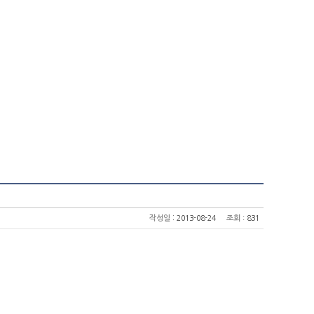
:
작성일
2013-08-24
조회
: 831