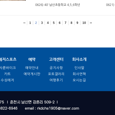
0626) 40' 남산초등학교 4,5,6학년
0621)
1
2
3
4
5
6
7
8
9
10
레저스포츠
예약
고객센터
회사소개
사륜바이크
예약안내
공지사항
인사말
카트
예약게시판
포토갤러리
회사연혁
수상레저
여행후기
오시는길