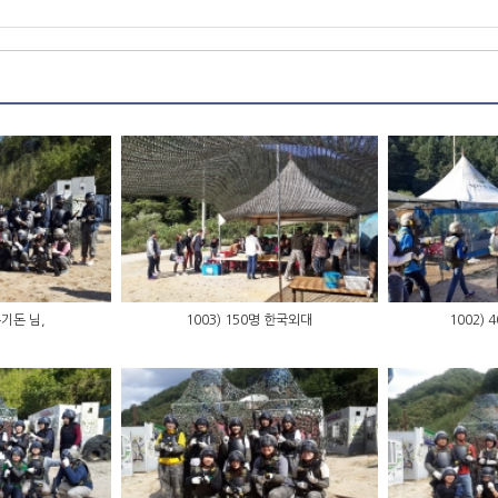
손기돈 님,
1003) 150명 한국외대
1002)