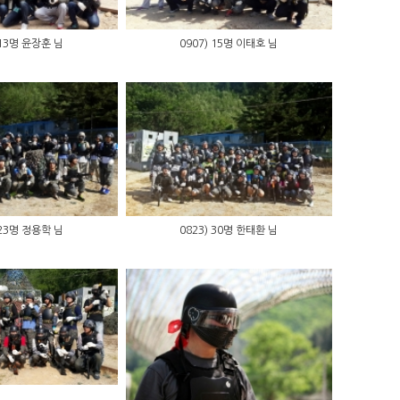
 13명 윤장훈 님
0907) 15명 이태호 님
 23명 정용학 님
0823) 30명 한태환 님