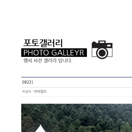
0823)
:
어택캠프
작성자