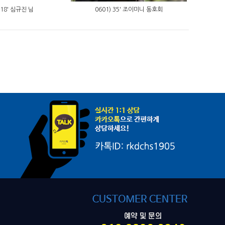
 18' 심규진 님
0601) 35' 조이미니 동호회