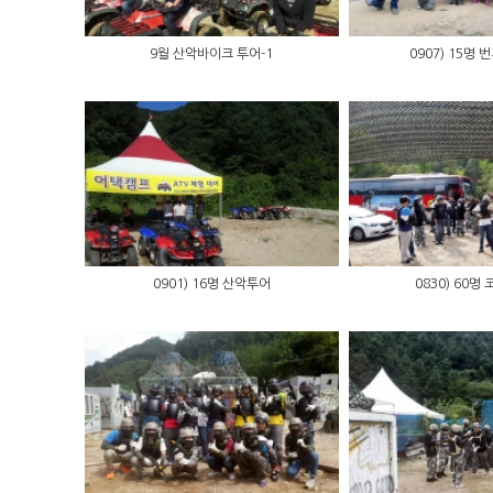
9월 산악바이크 투어-1
0907) 15명 
0901) 16명 산악투어
0830) 60명