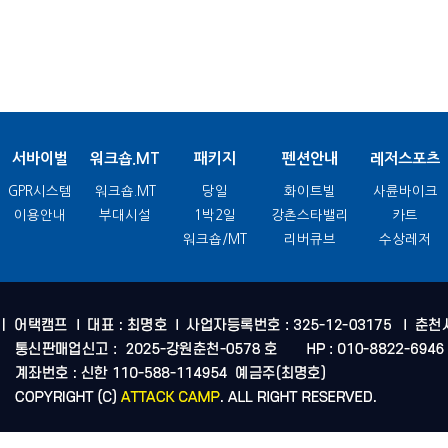
서바이벌
워크숍.MT
패키지
펜션안내
레저스포츠
GPR시스템
워크숍.MT
당일
화이트빌
사륜바이크
이용안내
부대시설
1박2일
강촌스타밸리
카트
워크숍/MT
리버큐브
수상레저