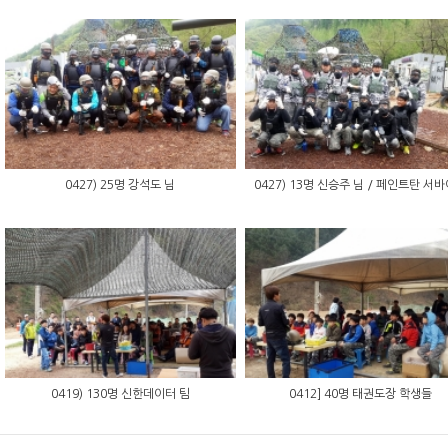
0427) 25명 강석도 님
0427) 13명 신승주 님 / 페인트탄 서
0419) 130명 신한데이터 팀
0412] 40명 태권도장 학생들