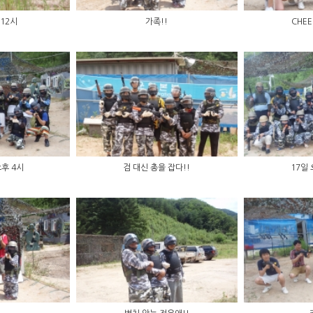
 12시
가족!!
CHEE
오후 4시
검 대신 총을 잡다!!
17일 