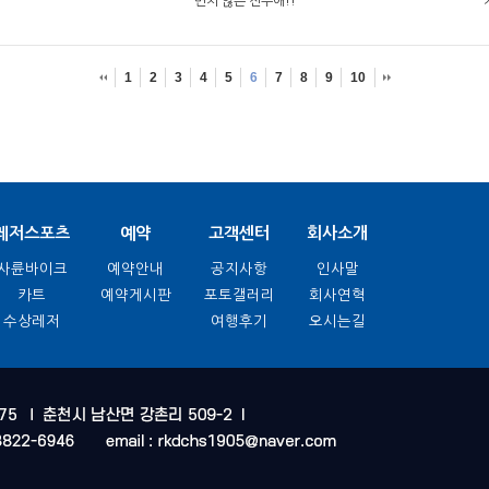
변치 않는 전우애!!
1
2
3
4
5
6
7
8
9
10
레저스포츠
예약
고객센터
회사소개
사륜바이크
예약안내
공지사항
인사말
카트
예약게시판
포토갤러리
회사연혁
수상레저
여행후기
오시는길