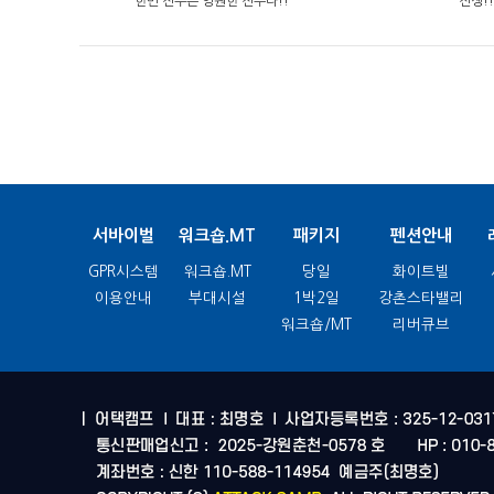
한번 전우는 영원한 전우다!!
전쟁!!
서바이벌
워크숍.MT
패키지
펜션안내
GPR시스템
워크숍.MT
당일
화이트빌
이용안내
부대시설
1박2일
강촌스타밸리
워크숍/MT
리버큐브